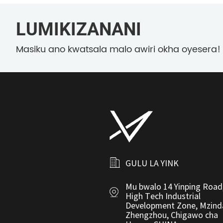
LUMIKIZANANI
Masiku ano kwatsala malo awiri okha oyesera!
GULU LA YINK
Mu bwalo 14 Yinping Road
High Tech Industrial
Development Zone, Mzind
Zhengzhou, Chigawo cha