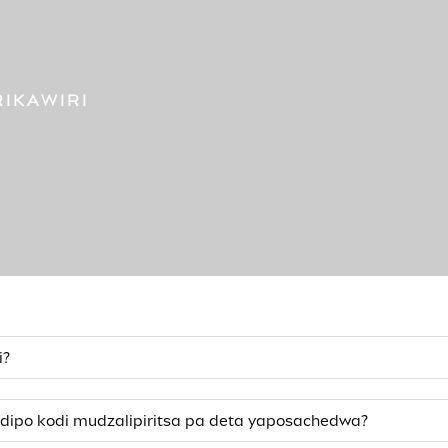
IKAWIRI
i?
ndipo kodi mudzalipiritsa pa deta yaposachedwa?