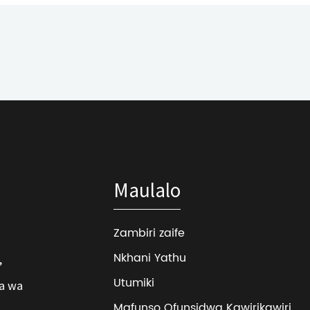
Maulalo
Zambiri zaife
Nkhani Yathu
,
Utumiki
a wa
Mafunso Ofunsidwa Kawirikawiri