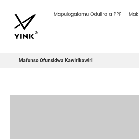
Mapulogalamu Odulira a PPF
Maki
Mafunso Ofunsidwa Kawirikawiri