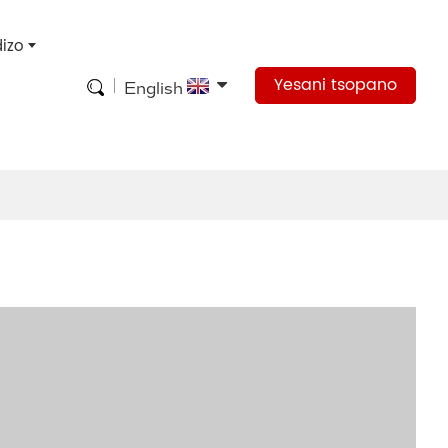
izo
Yesani tsopano
English