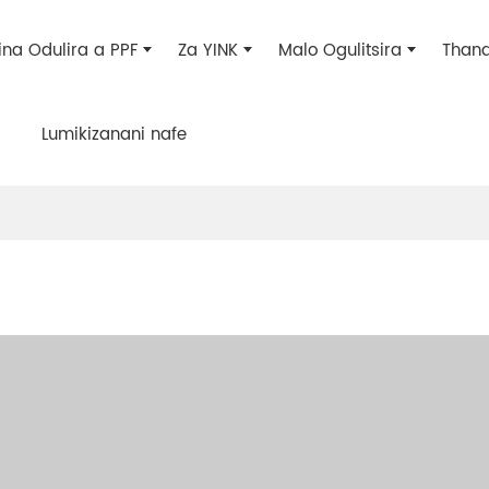
na Odulira a PPF
Za YINK
Malo Ogulitsira
Thand
Lumikizanani nafe